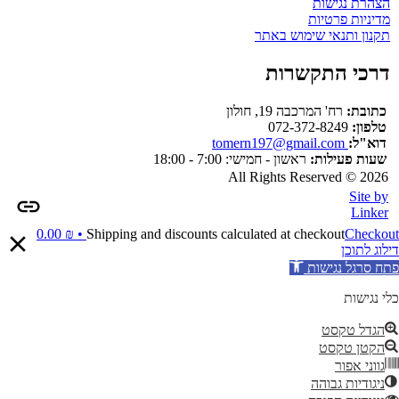
הצהרת נגישות
מדיניות פרטיות
תקנון ותנאי שימוש באתר
דרכי התקשרות
כתובת:
רח' המרכבה 19, חולון
טלפון:
072-372-8249
דוא"ל:
tomern197@gmail.com
שעות פעילות:
ראשון - חמישי: 7:00 - 18:00
All Rights Reserved © 2026
Site by
Linker
0.00
₪
Shipping and discounts calculated at checkout
Checkout •
דילוג לתוכן
פתח סרגל נגישות
כלי נגישות
הגדל טקסט
הקטן טקסט
גווני אפור
ניגודיות גבוהה