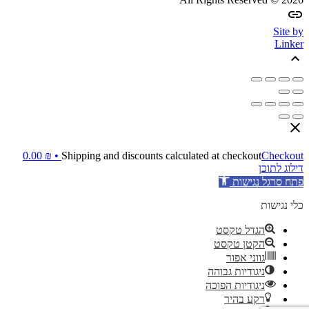
Site by
Linker
0.00
₪
Shipping and discounts calculated at checkout
Checkout •
דילוג לתוכן
פתח סרגל נגישות
כלי נגישות
הגדל טקסט
הקטן טקסט
גווני אפור
ניגודיות גבוהה
ניגודיות הפוכה
רקע בהיר