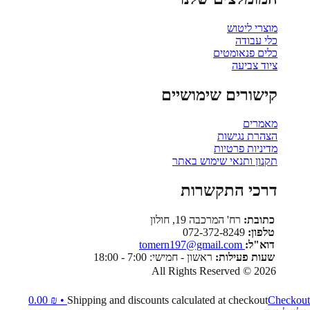
מוצרי ליטוש
כלי עבודה
כלים פנאומטים
ציוד צביעה
קישורים שימושיים
מאמרים
הצהרת נגישות
מדיניות פרטיות
תקנון ותנאי שימוש באתר
דרכי התקשרות
כתובת:
רח' המרכבה 19, חולון
טלפון:
072-372-8249
דוא"ל:
tomern197@gmail.com
שעות פעילות:
ראשון - חמישי: 7:00 - 18:00
All Rights Reserved © 2026
0.00
₪
Shipping and discounts calculated at checkout
Checkout •