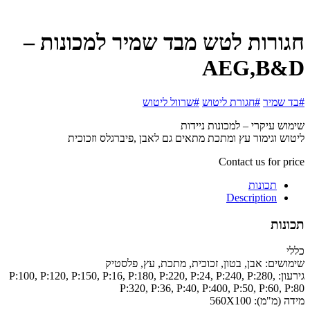
חגורות לטש מבד שמיר למכונות –
AEG,B&D
#בד שמיר
#חגורת ליטוש
#שרוול ליטוש
שימוש עיקרי – למכונות ניידות
ליטוש וגימור עץ ומתכת מתאים גם לאבן ,פיברגלס וזכוכית
Contact us for price
תכונות
Description
תכונות
כללי
שימושים:
אבן, בטון, זכוכית, מתכת, עץ, פלסטיק
גירעון:
P:100, P:120, P:150, P:16, P:180, P:220, P:24, P:240, P:280,
P:320, P:36, P:40, P:400, P:50, P:60, P:80
מידה (מ"מ):
560X100