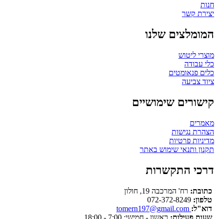
חנות
יצירת קשר
המומלצים שלנו
מוצרי ליטוש
כלי עבודה
כלים פנאומטים
ציוד צביעה
קישורים שימושיים
מאמרים
הצהרת נגישות
מדיניות פרטיות
תקנון ותנאי שימוש באתר
דרכי התקשרות
כתובת:
רח' המרכבה 19, חולון
טלפון:
072-372-8249
דוא"ל:
tomern197@gmail.com
שעות פעילות:
ראשון - חמישי: 7:00 - 18:00