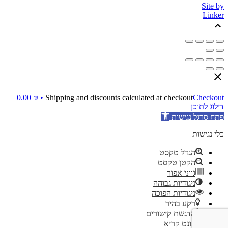
Site by
Linker
0.00
₪
Shipping and discounts calculated at checkout
Checkout •
דילוג לתוכן
פתח סרגל נגישות
כלי נגישות
הגדל טקסט
הקטן טקסט
גווני אפור
ניגודיות גבוהה
ניגודיות הפוכה
רקע בהיר
הדגשת קישורים
פונט קריא