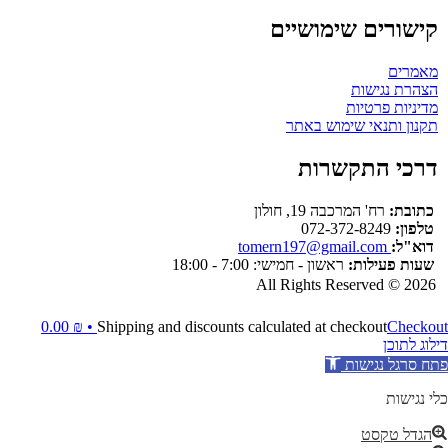
קישורים שימושיים
מאמרים
הצהרת נגישות
מדיניות פרטיות
תקנון ותנאי שימוש באתר
דרכי התקשרות
כתובת:
רח' המרכבה 19, חולון
טלפון:
072-372-8249
דוא"ל:
tomern197@gmail.com
שעות פעילות:
ראשון - חמישי: 7:00 - 18:00
All Rights Reserved © 2026
0.00
₪
Shipping and discounts calculated at checkout
Checkout •
דילוג לתוכן
פתח סרגל נגישות
כלי נגישות
הגדל טקסט