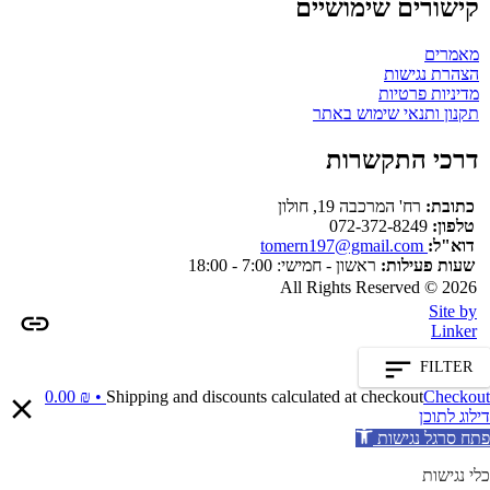
קישורים שימושיים
מאמרים
הצהרת נגישות
מדיניות פרטיות
תקנון ותנאי שימוש באתר
דרכי התקשרות
כתובת:
רח' המרכבה 19, חולון
טלפון:
072-372-8249
דוא"ל:
tomern197@gmail.com
שעות פעילות:
ראשון - חמישי: 7:00 - 18:00
All Rights Reserved © 2026
Site by
Linker
FILTER
0.00
₪
Shipping and discounts calculated at checkout
Checkout 
ילוג לתוכן
תח סרגל נגישות
לי נגישות