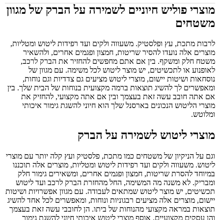
מוצרי פוליש חיוניים לשמירה על הברק של מגוון
משטחים
לרבות מתכת, עץ ופלסטיק. משעווה ולקים ועד רפידות ליטוש ומטליות,
מוצרים אלה נועדו להסיר שריטות, חמצון ופגמים אחרים, ולהשאיר
משטח חלק ומשקף. בין אם אתם מחפשים להחזיר את הברק לרכב,
לאופנוע או לתכשיטים, יש מוצר ליטוש לכל משימה. עם מגוון של
נוסחאות ושיטות יישום, מוצרי ליטוש מציעים גם צדדיות וגם נוחות,
ומאפשרים לך להשיג תוצאות ברמה מקצועית בנוחות של הבית שלך. בין
אם אתה חובב עשה זאת בעצמך ובין אם אתה מקצועי, להחזיק את
מוצרי הליטוש הנכונים בארסנל שלך הוא חיוני להשגת גימור איכותי
ומלוטש.
מוצרי ליטוש לשמירה על הברק
וגם על הניקיון של משטחים כמו מתכת, פלסטיק ועץ קלה יותר עם מוצרי
ליטוש. משעווה ולקים ועד רפידות ליטוש ומטליות, מוצרים אלה תוכננו
במיוחד להסרת שריטות, חמצון ופגמים אחרים, ומשאירים גימור חלק
ומבריק. לא משנה מה המשימה, החל מהחזרת הברק לרכב ועד ליטוש
תכשיטים, יש מוצר ליטוש שמתאים לעבודה. עם מגוון אפשרויות ושיטות
יישום, מוצרים אלה מציעים רבגוניות ונוחות, ומאפשרים לכל אחד להשיג
תוצאות במראה מקצועי מהנוחות של ביתו. הן לחובבי עשה זאת בעצמך
והן עסקים מקצועיים, אוסף מוצרי ליטוש איכותי חיוני להשגת גימור