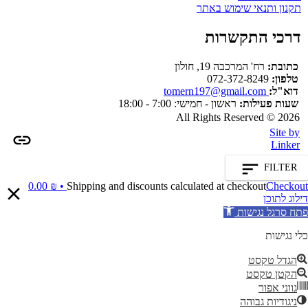
תקנון ותנאי שימוש באתר
דרכי התקשרות
כתובת:
רח' המרכבה 19, חולון
טלפון:
072-372-8249
דוא"ל:
tomern197@gmail.com
שעות פעילות:
ראשון - חמישי: 7:00 - 18:00
All Rights Reserved © 2026
Site by
Linker
FILTER
0.00
₪
Shipping and discounts calculated at checkout
Checkout •
דילוג לתוכן
פתח סרגל נגישות
כלי נגישות
הגדל טקסט
הקטן טקסט
גווני אפור
ניגודיות גבוהה