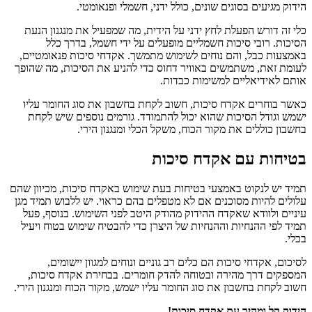
הידוק מגיעים בסוגים שונים, כולל ידני, חשמלי ופנאומטי.
כלי זה דורש הפעלת לחץ ידני על הידית, מה שמפעיל את מנגנון הנעת
הסיכות. רובי סיכות חשמליים מופעלים על ידי חשמל, בדרך כלל
באמצעות כבל, והם נוחים לשימוש מתמשך. אקדחי סיכות פנאומטיים,
לעומת זאת, משתמשים באוויר דחוס כדי להניע את הסיכות, מה שהופך
אותם לאידיאליים למשימות כבדות.
כאשר בוחרים אקדח סיכות, חשוב לקחת בחשבון את סוג החומר עליו
ישמש וגודל הסיכות שהוא יכול להתמודד. גורמים נוספים שיש לקחת
בחשבון כוללים את מקור הכוח, משקל הכלי ומנגנון הירי.
בטיחות עם אקדח סיכות
תמיד יש לנקוט באמצעי בטיחות בעת שימוש באקדח סיכות, מכיוון שהם
עלולים להיות מסוכנים אם לא מטפלים בהם כראוי. יש ללבוש תמיד מגן
עיניים ולוודא שאקדח ההידוק מהודק היטב לפני השימוש. בנוסף, פעל
תמיד לפי ההנחיות וההנחיות של היצרן כדי להבטיח שימוש בטוח ויעיל
בכלי.
לסיכום, אקדחי סיכות הם כלים רב גוניים ונוחים למגוון יישומים,
המספקים דרך מהירה ובטוחה להדק חומרים. בבחירת אקדח סיכות,
חשוב לקחת בחשבון את סוג החומר עליו ישמש, מקור הכוח ומנגנון הירי.
הידוק קל ומהיר עם אקדח סיכות!