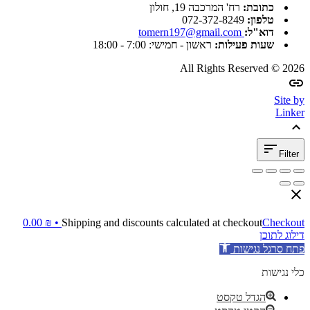
כתובת:
רח' המרכבה 19, חולון
טלפון:
072-372-8249
דוא"ל:
tomern197@gmail.com
שעות פעילות:
ראשון - חמישי: 7:00 - 18:00
All Rights Reserved © 2026
Site by
Linker
Filter
0.00
₪
Shipping and discounts calculated at checkout
Checkout •
דילוג לתוכן
פתח סרגל נגישות
כלי נגישות
הגדל טקסט