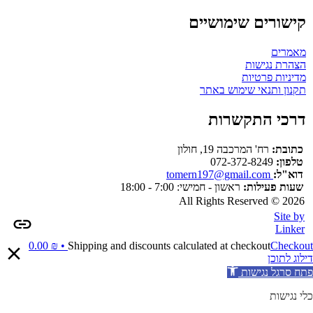
קישורים שימושיים
מאמרים
הצהרת נגישות
מדיניות פרטיות
תקנון ותנאי שימוש באתר
דרכי התקשרות
כתובת:
רח' המרכבה 19, חולון
טלפון:
072-372-8249
דוא"ל:
tomern197@gmail.com
שעות פעילות:
ראשון - חמישי: 7:00 - 18:00
All Rights Reserved © 2026
Site by
Linker
0.00
₪
Shipping and discounts calculated at checkout
Checkout •
דילוג לתוכן
פתח סרגל נגישות
כלי נגישות