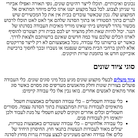
נכונים ואיכותיים. תוכלו לייצר רהיטים שונים, גופי תאורה ואפילו אביזרי
נוי שניתן לצבוע. לכל בעל מקצוע ישנו ארגז כלים מיוחד המתאים אל
המקצוע שלו. נכון שכאשר עובדים בבית אין את כל המכשירים שיש
לנגרים בתוך הסטודיו או בתוך הסדנה שלהם אך לאט לאט תוכלו לרכוש
מכשור נהדר לשימוש ביתי שאינו מוריד מאיכות העבודה בסדנתו של
הנגר. יכול להיות שאת חלק מהציוד יש לכם בבית ורק תצטרכו להוסיף
לארגז הכלים שלכם עוד כמה חדשים שאינם ברשותכם ולצאת לדרך.
כאשר יש ברשותנו כלי עבודה, נוכל באמצעותם לא רק לייצר פרויקטים
אלא לתקן ברחבי הבית מוצרים שנפגמו או נשברו ובכך לחסוך ברכישת
אובייקט חדש או בהזמנת שרות תיקונים.
סוגי ציוד שונים
ציוד משלים
לבעלי מקצוע שונים מגיע בכל מיני סוגים שונים. כלי העבודה
פועלים בצורות שונות וחלק מהאנשים מעדיפים סוג מסוים כאשר סוג
אחר מתאים לאנשים אחרים. בואו נבין אלו כלי עבודה קיימים:
כלי עבודה חשמליים – כלי עבודה הפועלים באמצעות חשמל
מתאימים לעבודות נגרות המתבצעות בתוך הסדנה עצמה. מסורים
חשמליים וכלים אחרים זקוקים לשקע חשמלי על מנת לעבוד ולכן
יתאימו רק לעבודות פנים.
כלי עבודה אלחוטיים – כלי עבודה שעובדים באמצעות בטריות,
יעילים מאוד לעבודות הנעשות בתנאי חוץ. החיסרון היחיד של
כלים אלו במידה ואתם מעוניינים לבצע עבודת נגרות מחוץ לסדנה