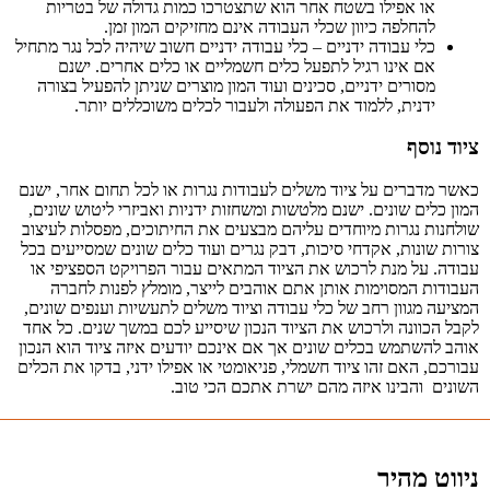
או אפילו בשטח אחר הוא שתצטרכו כמות גדולה של בטריות
להחלפה כיוון שכלי העבודה אינם מחזיקים המון זמן.
כלי עבודה ידניים – כלי עבודה ידניים חשוב שיהיה לכל נגר מתחיל
אם אינו רגיל לתפעל כלים חשמליים או כלים אחרים. ישנם
מסורים ידניים, סכינים ועוד המון מוצרים שניתן להפעיל בצורה
ידנית, ללמוד את הפעולה ולעבור לכלים משוכללים יותר.
ציוד נוסף
כאשר מדברים על ציוד משלים לעבודות נגרות או לכל תחום אחר, ישנם
המון כלים שונים. ישנם מלטשות ומשחזות ידניות ואביזרי ליטוש שונים,
שולחנות נגרות מיוחדים עליהם מבצעים את החיתוכים, מפסלות לעיצוב
צורות שונות, אקדחי סיכות, דבק נגרים ועוד כלים שונים שמסייעים בכל
עבודה. על מנת לרכוש את הציוד המתאים עבור הפרויקט הספציפי או
העבודות המסוימות אותן אתם אוהבים לייצר, מומלץ לפנות לחברה
המציעה מגוון רחב של כלי עבודה וציוד משלים לתעשיות וענפים שונים,
לקבל הכוונה ולרכוש את הציוד הנכון שיסייע לכם במשך שנים. כל אחד
אוהב להשתמש בכלים שונים אך אם אינכם יודעים איזה ציוד הוא הנכון
עבורכם, האם זהו ציוד חשמלי, פניאומטי או אפילו ידני, בדקו את הכלים
השונים והבינו איזה מהם ישרת אתכם הכי טוב.
ניווט מהיר